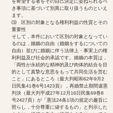
を希望する者をその自己決定に委ねられるべ
き事項に基づいて別異に取り扱うものといえ
ます。
⑶ 区別の対象となる権利利益の性質とその
重要性
そして，本件において区別の対象となってい
るのは，婚姻の自由（婚姻をするについての
自由）並びに婚姻に伴う法律上・事実上の権
利利益及び社会的承認です。婚姻の本質は，
「両性が永続的な精神的及び肉体的結合を目
的として真摯な意思をもって共同生活を営む
こと」にあるところ（最大判昭和62年9月2
日民集41巻6号1423頁），再婚禁止期間違憲
判決（最大判平成27年12月16日民集69巻8
号2427頁）が「憲法24条1項の規定の趣旨に
照らし，十分尊重に値するもの」と判示した