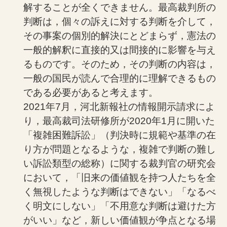
解することが全くできません。最高裁判所の
判断は，個々の訴えに対する判断を介して，
その事案の個別的解決にとどまらず，憲法の
一般的解釈に直接的又は間接的に影響を与え
るものです。そのため，その判断の内容は，
一般の国民が読んで合理的に理解できるもの
である必要があると考えます。
2021年7月，河北新報社の情報開示請求によ
り，最高裁司法研修所が2020年1月に開いた
「複雑困難訴訟」（判決時に規範や基準の在
り方が問題となるような，複雑で判断の難し
い訴訟類型の総称）に関する裁判官の研究会
において，「旧来の価値観を持つ人たちを全
く無視したような判断はできない」「なるべ
く明文にしない」「不用意な判断は避けた方
がいい」など，新しい価値観が争点となる場