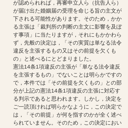
が認められれば，再審申立人ら（抗告人ら）
が届け出た婚姻届の受理を命じる旨の主文が
下される可能性があります。そのため，かか
る主張は「裁判所の判断の主文に影響を及ぼ
す事項」に当たりますが，それにもかかわら
ず，先般の決定は，「その実質は単なる法令
違反を主張するもの又はその前提を欠くも
の」と述べるにとどまりました。
憲法14条1項違反の主張が「単なる法令違反
を主張するもの」でないことは明らかですの
で，本件では「その前提を欠くもの」との部
分が上記の憲法14条1項違反の主張に対応す
る判示であると思われます。しかし，決定を
ご一読頂ければ明らかなように，この決定で
は，「その前提」が何を指すのかが全く述べ
られていません。そのため，この決定におい