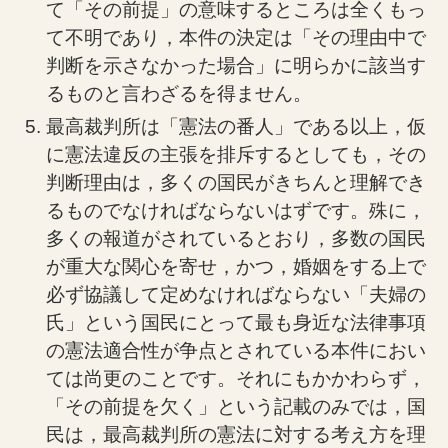
て「その前提」の意味するところは全くもっ
て不明であり，本件の決定は「その理由中で
判断を示さなかった場合」に明らかに該当す
るものと言わざるを得ません。
最高裁判所は「憲法の番人」である以上，仮
に憲法違反の主張を排斥するとしても，その
判断理由は，多くの国民がきちんと理解でき
るものでなければならないはずです。殊に，
多くの報道がされているとおり，多数の国民
が重大な関心を寄せ，かつ，婚姻をする上で
必ず協議して定めなければならない「夫婦の
氏」という国民にとって最も身近な法律事項
の憲法適合性が争点とされている本件におい
ては尚更のことです。それにもかかわらず，
「その前提を欠く」という記載のみでは，国
民は，最高裁判所の憲法に対する考え方を理