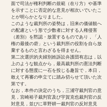
面で司法が権利判断の規範（在り方）や基準
を示すことに否定的な意見が相次いでいたこ
とが明らかとなりました。
このような裁判所の姿勢は，旧来の価値観へ
の配慮という形で少数者に対する人権侵害
（差別）を黙認・放置するものであり，「人
権の最後の砦」という裁判所の役割を自ら放
棄するものと言わざるを得ません。
第二次選択的夫婦別姓訴訟弁護団有志は，以
上のような観点から，最高裁判所の憲法判断
に対する態度に一石を投じる趣旨で，本日，
敢えて再審の申立てに踏み切らせて頂いた次
第です。
なお，本件の決定のうち，三浦守裁判官の意
見，宮崎裕子裁判官及び宇賀克也裁判官の反
対意見，並びに草野耕一裁判官の反対意見