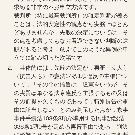
求める非常の不服申立方法です。
裁判所（特に最高裁判所）の確定判断が覆る
ことは，法的安定性の観点から実務上ほとん
どありませんが，先般の決定については，そ
の点を考慮してもなお看過できない判断の遺
脱があると考え，敢えてこのような異例の申
立てに踏み切った次第です。
具体的には，先般の決定が，再審申立人ら
（抗告人ら）の憲法14条1項違反の主張につ
いて，「その余の論旨は，違憲をいうが，そ
の実質は単なる法令違反を主張するもの又は
その前提を欠くものであって，特別抗告の事
由に該当しない」とのみ判示した点が，家事
事件手続法103条3項が準用する民事訴訟法
338条1項9号が定める再審事由である「判決