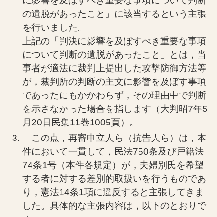
に影響を及ぼすべき重要な事項について判断
の遺脱があったこと」に該当するという主張
を行いました。
上記の「判決に影響を及ぼすべき重要な事項
について判断の遺脱があったこと」とは，当
事者が適法に裁判上提出した攻撃防御方法等
が，裁判所の判断の主文に影響を及ぼす事項
であったにもかかわらず，その理由中で判断
を示さなかった場合を指します（大判昭7年5
月20日民集11巻1005頁）。
この点，再審申立人ら（抗告人ら）は，本
件において一貫して，民法750条及び戸籍法
74条1号（本件各規定）が，夫婦別氏を希望
する者に対する差別的取扱いを行うものであ
り，憲法14条1項に違反すると主張してきま
した。具体的な主張内容は，以下のとおりで