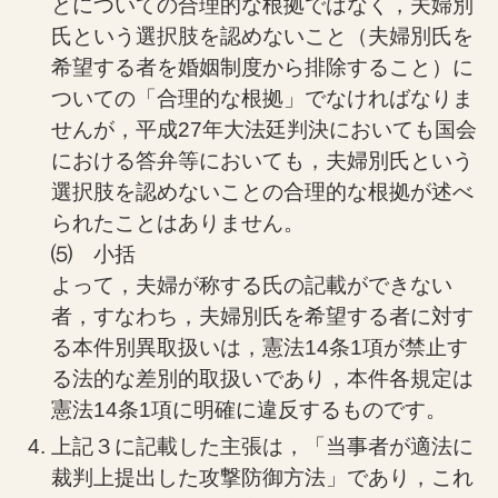
とについての合理的な根拠ではなく，夫婦別
氏という選択肢を認めないこと（夫婦別氏を
希望する者を婚姻制度から排除すること）に
ついての「合理的な根拠」でなければなりま
せんが，平成27年大法廷判決においても国会
における答弁等においても，夫婦別氏という
選択肢を認めないことの合理的な根拠が述べ
られたことはありません。
⑸ 小括
よって，夫婦が称する氏の記載ができない
者，すなわち，夫婦別氏を希望する者に対す
る本件別異取扱いは，憲法14条1項が禁止す
る法的な差別的取扱いであり，本件各規定は
憲法14条1項に明確に違反するものです。
上記３に記載した主張は，「当事者が適法に
裁判上提出した攻撃防御方法」であり，これ