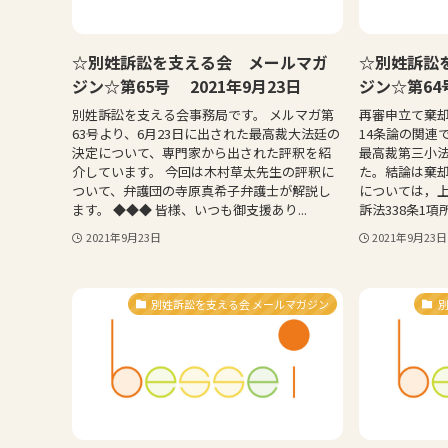
☆別姓訴訟を支える会 メールマガ
☆別姓訴訟
ジン☆第65号 2021年9月23日
ジン☆第64号
別姓訴訟を支える会事務局です。 メルマガ第
再審申立て棄却
63号より、6月23日に出された最高裁大法廷の
14条論の関連
決定について、専門家から出された評釈を紹
最高裁第三小
介しています。 今回は木村草太先生の評釈に
た。結論は棄
ついて、弁護団の寺原真希子弁護士が解説し
については，
ます。 ◆◆◆ 皆様、いつも御支援あり...
訴法338条1項
2021年9月23日
2021年9月23日
別姓訴訟を支える会 メールマガジン