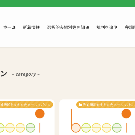
。
ホーム
新着情報
選択的夫婦別姓を知る
裁判を追う
弁護
ジン
– category –
別姓訴訟を支える会 メールマガジン
別姓訴訟を支える会 メールマガジ