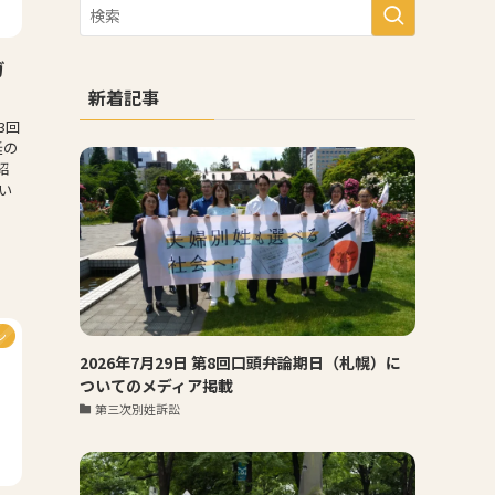
ガ
新着記事
3回
廷の
紹
い
。
ン
2026年7月29日 第8回口頭弁論期日（札幌）に
ついてのメディア掲載
第三次別姓訴訟