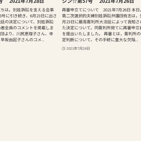
 2021年7月28日
ジン☆第57号 2021年7月26日
にちは。別姓訴訟を支える会事
再審申立てについて 2021年7月26日 本日
56号に引き続き、6月23日に出さ
第二次選択的夫婦別姓訴訟弁護団有志は，
法廷の決定について、別姓訴訟
月23日に最高裁判所大法廷によって告知さ
係者全員のコメントを掲載しま
た決定について，同裁判所宛てに再審申立
護団より、川尻恵理子さん、寺
を提出いたしました。 再審とは，裁判所の
早坂由起子さんのコメ...
定判断について，その手続に重大な欠陥...
2021年7月26日