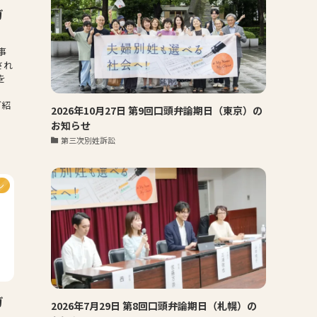
ガ
事
され
を
ご紹
2026年10月27日 第9回口頭弁論期日（東京）の
お知らせ
第三次別姓訴訟
ン
ガ
2026年7月29日 第8回口頭弁論期日（札幌）の