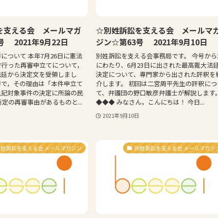
を支える会 メールマガ
☆別姓訴訟を支える会 メールマ
 2021年9月22日
ジン☆第63号 2021年9月10日
について 本年7月26日に憲法
別姓訴訟を支える会事務局です。 今号から
で行った再審申立てについて，
にわたり、6月23日に出された最高裁大法
法廷から決定文を受領しまし
決定について、専門家から出された評釈を
却で，その理由は「本件申立て
介します。 初回は二宮周平先生の評釈につ
上記対象事件の決定に所論の民
て、弁護団の野口敏彦弁護士が解説します
所定の再審事由があるものと...
◆◆◆ みなさん，こんにちは！ 今日...
2021年9月10日
別姓訴訟を支える会 メールマガジン
別姓訴訟を支える会 メールマガジ