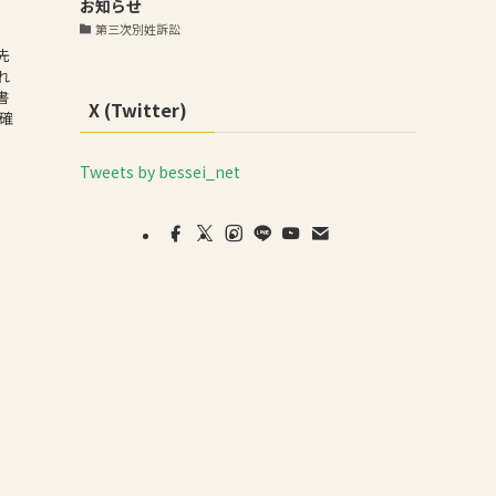
お知らせ
第三次別姓訴訟
，
先
れ
書
X (Twitter)
確
Tweets by bessei_net